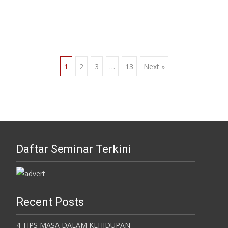
Posts
1
2
3
…
13
Next »
navigation
Daftar Seminar Terkini
Recent Posts
4 TIPS MASA DALAM KEHIDUPAN