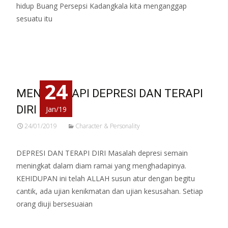
hidup Buang Persepsi Kadangkala kita menganggap
sesuatu itu
Read More…
24
MENGHADAPI DEPRESI DAN TERAPI
DIRI
Jan/19
24/01/2019
Character & Personality
DEPRESI DAN TERAPI DIRI Masalah depresi semain
meningkat dalam diam ramai yang menghadapinya.
KEHIDUPAN ini telah ALLAH susun atur dengan begitu
cantik, ada ujian kenikmatan dan ujian kesusahan. Setiap
orang diuji bersesuaian
Read More…