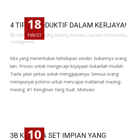
18
4 TIPS PRODUKTIF DALAM KERJAYA!
Feb/21
18/02/2021
Blog
,
Building character
,
Character & Personality
,
Uncategorized
Kita yang menentukan kehidupan sendiri, bukannya orang
lain. Proses untuk mengecapi kejayaan bukanlah mudah.
Tiada jalan pintas untuk menggapainya. Semua orang
mempunyai potensi untuk mencapai matlamat masing-
masing. #1 Keinginan Yang Kuat. Motivasi
Read More…
10
3B KENAPA SET IMPIAN YANG