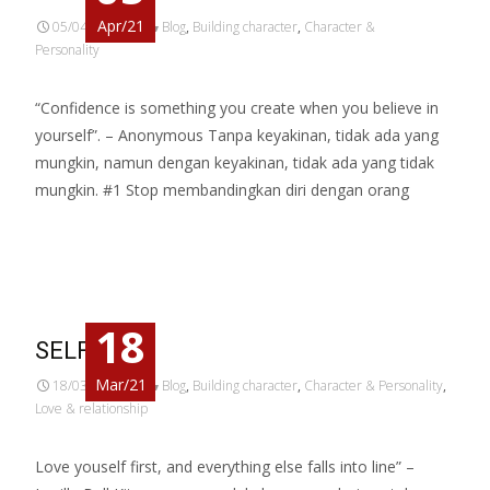
Apr/21
05/04/2021
Blog
,
Building character
,
Character &
Personality
“Confidence is something you create when you believe in
yourself”. – Anonymous Tanpa keyakinan, tidak ada yang
mungkin, namun dengan keyakinan, tidak ada yang tidak
mungkin. #1 Stop membandingkan diri dengan orang
Read More…
18
SELF-LOVE
Mar/21
18/03/2021
Blog
,
Building character
,
Character & Personality
,
Love & relationship
Love youself first, and everything else falls into line” –