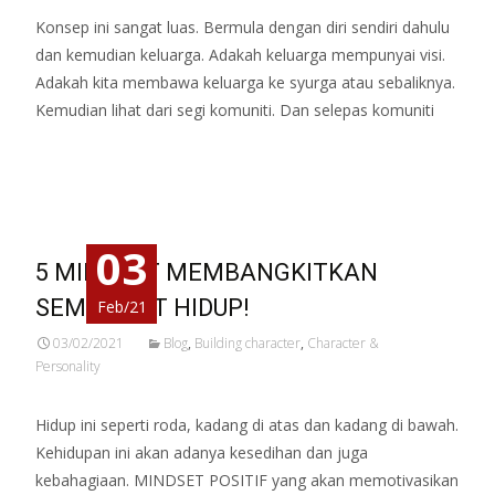
Konsep ini sangat luas. Bermula dengan diri sendiri dahulu
dan kemudian keluarga. Adakah keluarga mempunyai visi.
Adakah kita membawa keluarga ke syurga atau sebaliknya.
Kemudian lihat dari segi komuniti. Dan selepas komuniti
Read More…
03
5 MINDSET MEMBANGKITKAN
SEMANGAT HIDUP!
Feb/21
03/02/2021
Blog
,
Building character
,
Character &
Personality
Hidup ini seperti roda, kadang di atas dan kadang di bawah.
Kehidupan ini akan adanya kesedihan dan juga
kebahagiaan. MINDSET POSITIF yang akan memotivasikan