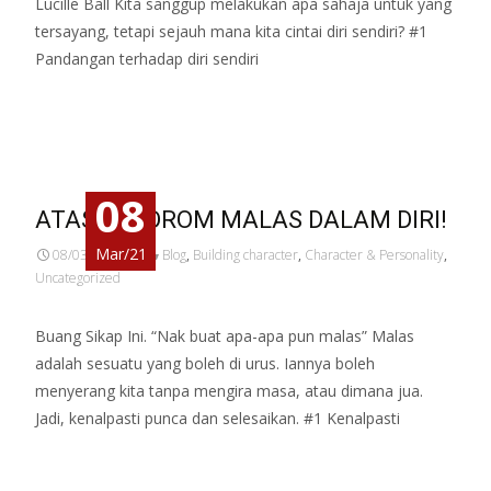
Lucille Ball Kita sanggup melakukan apa sahaja untuk yang
tersayang, tetapi sejauh mana kita cintai diri sendiri? #1
Pandangan terhadap diri sendiri
Read More…
08
ATASI SINDROM MALAS DALAM DIRI!
Mar/21
08/03/2021
Blog
,
Building character
,
Character & Personality
,
Uncategorized
Buang Sikap Ini. “Nak buat apa-apa pun malas” Malas
adalah sesuatu yang boleh di urus. Iannya boleh
menyerang kita tanpa mengira masa, atau dimana jua.
Jadi, kenalpasti punca dan selesaikan. #1 Kenalpasti
Read More…