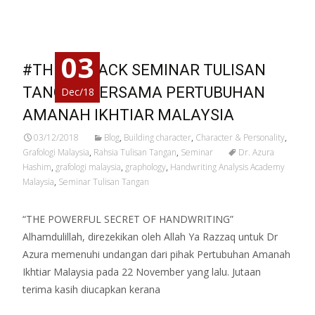
03
#THROWBACK SEMINAR TULISAN
TANGAN BERSAMA PERTUBUHAN
Dec/18
AMANAH IKHTIAR MALAYSIA
03/12/2018
Blog
,
Building character
,
Character & Personality
,
Grafologi Malaysia
,
Rahsia Tulisan Tangan
,
Seminar
Dr. Azura
Hashim
,
grafologi malaysia
,
graphology
,
Handwriting Analysis Academy
Malaysia
,
Seminar Tulisan Tangan
“THE POWERFUL SECRET OF HANDWRITING”
Alhamdulillah, direzekikan oleh Allah Ya Razzaq untuk Dr
Azura memenuhi undangan dari pihak Pertubuhan Amanah
Ikhtiar Malaysia pada 22 November yang lalu. Jutaan
terima kasih diucapkan kerana