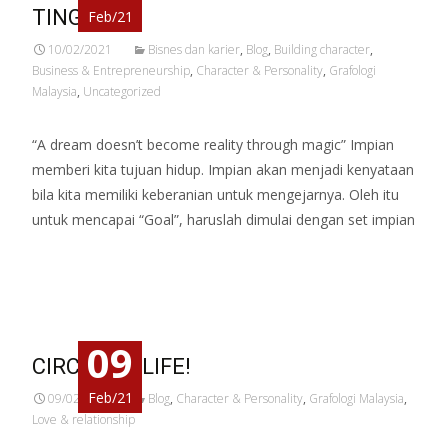
TINGGI
Feb/21
10/02/2021
Bisnes dan karier
,
Blog
,
Building character
,
Business & Entrepreneurship
,
Character & Personality
,
Grafologi
Malaysia
,
Uncategorized
“A dream doesn’t become reality through magic” Impian
memberi kita tujuan hidup. Impian akan menjadi kenyataan
bila kita memiliki keberanian untuk mengejarnya. Oleh itu
untuk mencapai “Goal”, haruslah dimulai dengan set impian
Read More…
09
CIRCLE OF LIFE!
Feb/21
09/02/2021
Blog
,
Character & Personality
,
Grafologi Malaysia
,
Love & relationship