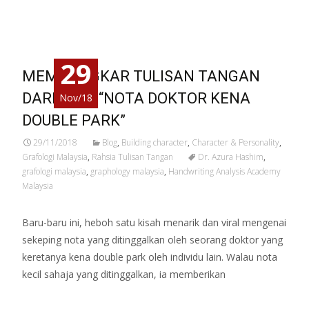
Read More…
29
MEMBONGKAR TULISAN TANGAN
DARIPADA “NOTA DOKTOR KENA
Nov/18
DOUBLE PARK”
29/11/2018
Blog
,
Building character
,
Character & Personality
,
Grafologi Malaysia
,
Rahsia Tulisan Tangan
Dr. Azura Hashim
,
grafologi malaysia
,
graphology malaysia
,
Handwriting Analysis Academy
Malaysia
Baru-baru ini, heboh satu kisah menarik dan viral mengenai
sekeping nota yang ditinggalkan oleh seorang doktor yang
keretanya kena double park oleh individu lain. Walau nota
kecil sahaja yang ditinggalkan, ia memberikan
Read More…