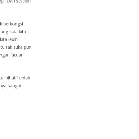
ap’. Dan setelah
uk berkongsi
ang-kala kita
ita lebih
tu tak suka pun,
engan ‘acuan’
 initiatif untuk
aya sangat