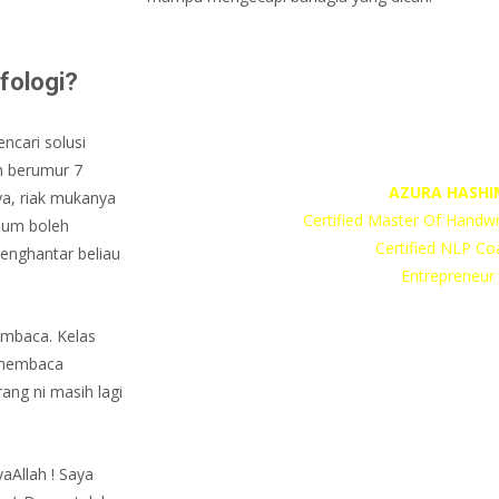
fologi?
ncari solusi
h berumur 7
AZURA HASHI
ya, riak mukanya
Certified Master Of Handwri
lum boleh
Certified NLP Co
enghantar beliau
Entrepreneur
embaca. Kelas
 membaca
ang ni masih lagi
yaAllah ! Saya