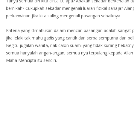
Tanya semula diri kita cinta itu apa? Apakah sekadar berkenalan 
bernikah? Cukupkah sekadar mengenali luaran fizikal sahaja? Ala
perkahwinan jika kita saling mengenali pasangan sebaiknya.
Kriteria yang dimahukan dalam mencari pasangan adalah sangat p
jika lelaki tak mahu gadis yang cantik dan serba sempurna dari pe
Begitu jugalah wanita, nak calon suami yang tidak kurang hebatnya
semua hanyalah angan-angan, semua nya terpulang kepada Allah 
Maha Mencipta itu sendiri.