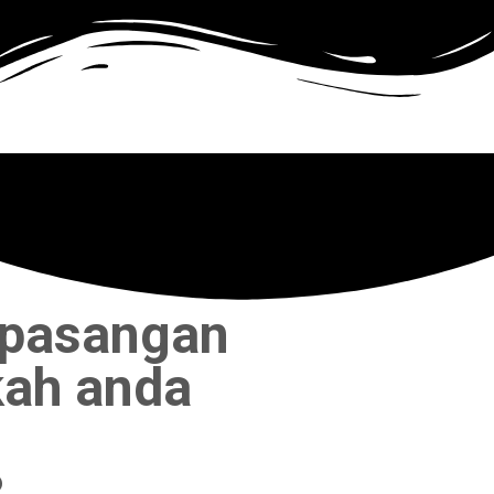
 pasangan
kah anda
?