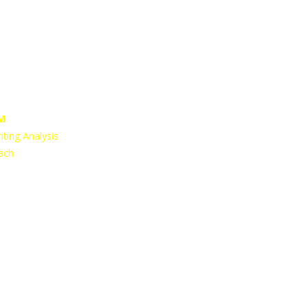
M
ting Analysis
ach