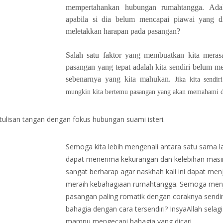
mempertahankan hubungan rumahtangga. Adak
apabila si dia belum mencapai piawai yang d
meletakkan harapan pada pasangan?
Salah satu faktor yang membuatkan kita meras
pasangan yang tepat adalah kita sendiri belum men
sebenarnya yang kita mahukan.
Jika kita sendi
mungkin kita bertemu pasangan yang akan memahami d
u tulisan tangan dengan fokus hubungan suami isteri.
Semoga kita lebih mengenali antara satu sama l
dapat menerima kekurangan dan kelebihan masi
sangat berharap agar naskhah kali ini dapat m
meraih kebahagiaan rumahtangga. Semoga menjad
pasangan paling romatik dengan coraknya sendiri.
bahagia dengan cara tersendiri? InsyaAllah selagi
mampu mengecapi bahagia yang dicari.