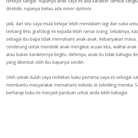
terkejut sangat. Rupanya anak saya ini ada karakter ‘lambat tangk
diselidik, rupanya beliau ada
minor dyslexia
.
Jadi, dari situ saya mula belajar lebih mendalam lagi dan suka unt
tentang ilmu grafologi ini kepada lebih ramai orang. Sebabnya, kad
sebagai ibu-bapa tidak memahami anak-anak. Kebanyakan masa, k
cenderung untuk mendidik anak mengikut acuan kita, walhal anak i
atau bukan karakternya begitu. Akhirnya, anak itu tidak bahagia d
yang dibentuk oleh ibu-bapanya sendiri.
Oleh sebab itulah saya terbitkan buku pertama saya ini sebagai satu
membantu masyarakat memahami individu di sekeliling mereka. S
berharap buku ini menjadi panduan untuk anda lebih bahagia.