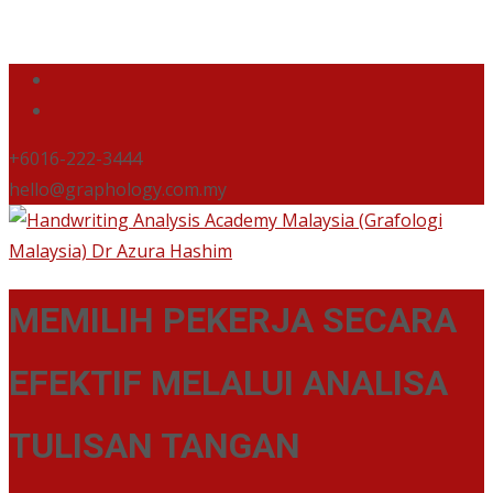
+6016-222-3444
hello@graphology.com.my
MEMILIH PEKERJA SECARA
EFEKTIF MELALUI ANALISA
TULISAN TANGAN