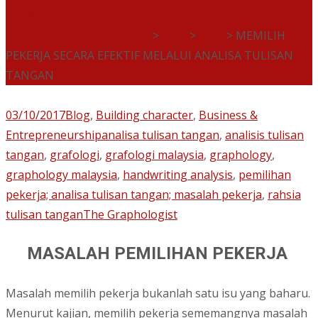
Handwriting Analysis Academy Malaysia (Grafologi
Malaysia) Dr Azura Hashim
>
Blog
>
Blog
>
MEMILIH
PEKERJA SECARA EFEKTIF MELALUI ANALISA TULISAN
TANGAN
03/10/2017
Blog
,
Building character
,
Business &
Entrepreneurship
analisa tulisan tangan
,
analisis tulisan
tangan
,
grafologi
,
grafologi malaysia
,
graphology
,
graphology malaysia
,
handwriting analysis
,
pemilihan
pekerja; analisa tulisan tangan; masalah pekerja
,
rahsia
tulisan tangan
The Graphologist
MASALAH PEMILIHAN PEKERJA
Masalah memilih pekerja bukanlah satu isu yang baharu.
Menurut kajian, memilih pekerja sememangnya masalah