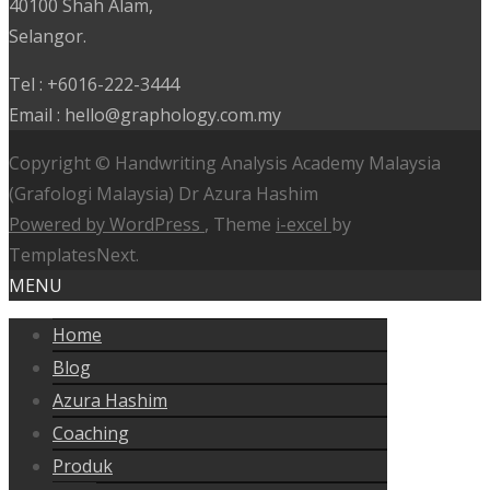
40100 Shah Alam,
Selangor.
Tel : +6016-222-3444
Email : hello@graphology.com.my
Copyright © Handwriting Analysis Academy Malaysia
(Grafologi Malaysia) Dr Azura Hashim
Powered by WordPress
, Theme
i-excel
by
TemplatesNext.
MENU
Home
Blog
Azura Hashim
Coaching
Produk