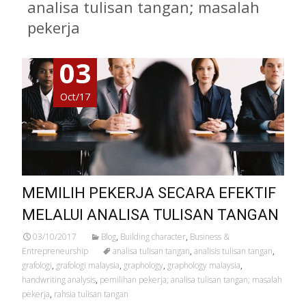
analisa tulisan tangan; masalah
pekerja
03
Oct/17
MEMILIH PEKERJA SECARA EFEKTIF
MELALUI ANALISA TULISAN TANGAN
03/10/2017
Blog
,
Building character
,
Business &
Entrepreneurship
analisa tulisan tangan
,
analisis tulisan tangan
,
grafologi
,
grafologi malaysia
,
graphology
,
graphology malaysia
,
handwriting analysis
,
pemilihan pekerja; analisa tulisan tangan; masalah
pekerja
,
rahsia tulisan tangan