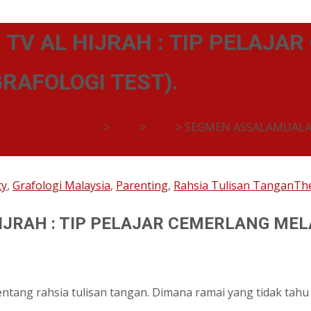
V AL HIJRAH : TIP PELAJAR
RAFOLOGI TEST).
ia) Dr Azura Hashim
>
Blog
>
Blog
>
SEGMEN ASSALAMUALAIK
ty
,
Grafologi Malaysia
,
Parenting
,
Rahsia Tulisan Tangan
The
JRAH : TIP PELAJAR CEMERLANG MEL
entang rahsia tulisan tangan. Dimana ramai yang tidak tahu