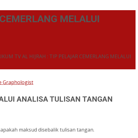
 CEMERLANG MELALUI
UM TV AL HIJRAH : TIP PELAJAR CEMERLANG MELALUI
 Graphologist
ALUI ANALISA TULISAN TANGAN
 apakah maksud disebalik tulisan tangan.