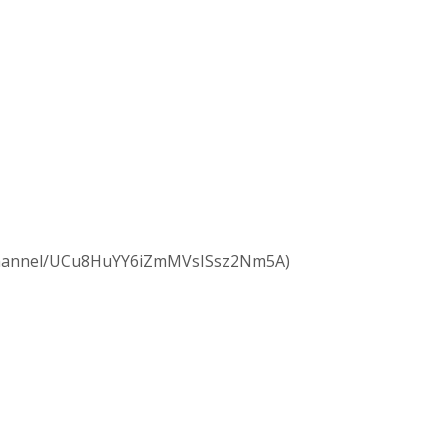
m/channel/UCu8HuYY6iZmMVsISsz2Nm5A)