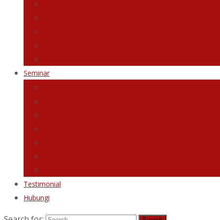
Jurnal Grafologi Diri
Planner Transformasi
Graphology Employer Handbook
Video Tutorial Terapi Grafologi
eBook 5 Tip Transformasi Diri Dengan Rahsia Tulisan 
Seminar
Webinar Vision Board Holistik
Workshop Building Outstanding Character
Seminar Analisis Tulisan Tangan
The Powerful Secret of Handwriting
The Powerful Secrets of Signature
Webinar Love Till Jannah
Webinar Transformasi Diri
Testimonial
Hubungi
Search for: