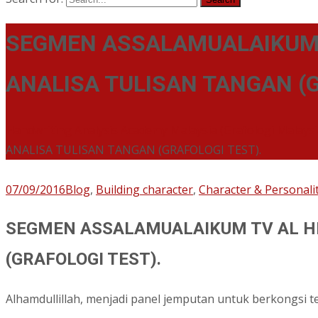
SEGMEN ASSALAMUALAIKUM T
ANALISA TULISAN TANGAN (G
Handwriting Analysis Academy Malaysia (Grafologi Malays
ANALISA TULISAN TANGAN (GRAFOLOGI TEST).
07/09/2016
Blog
,
Building character
,
Character & Personali
SEGMEN ASSALAMUALAIKUM TV AL HI
(GRAFOLOGI TEST).
Alhamdullillah, menjadi panel jemputan untuk berkongsi t