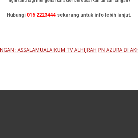
Ingin tahu lagi mengenai karakter berdasarkan tulisan tangan?
Hubungi
016 2223444
sekarang untuk info lebih lanjut.
NGAN : ASSALAMUALAIKUM TV ALHIJRAH
PN AZURA DI AK