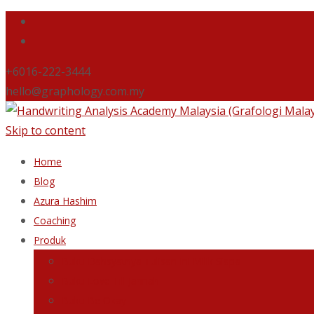
+6016-222-3444
hello@graphology.com.my
Skip to content
Home
Blog
Azura Hashim
Coaching
Produk
Buku Dahsyatnya Tulisan Ini Milik Siapa
Buku Love Till Jannah
Buku Be Okay