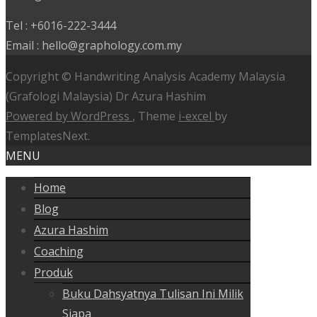
Tel : +6016-222-3444
Email : hello@graphology.com.my
Copyright © Handwriting Analysis Academy Malaysia
(Grafologi Malaysia) Dr Azura Hashim
Powered by WordPress
, Theme
i-excel
by
TemplatesNext.
MENU
Home
Blog
Azura Hashim
Coaching
Produk
Buku Dahsyatnya Tulisan Ini Milik
Siapa