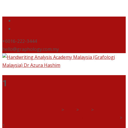
+6016-222-3444
hello@graphology.com.my
1
Handwriting Analysis Academy Malaysia (Grafologi
Malaysia) Dr Azura Hashim
>
Blog
>
Blog
>
TUJUAN
KEHIDUPAN DAN HIJRAH DENGAN TULISAN TANGAN
>
1