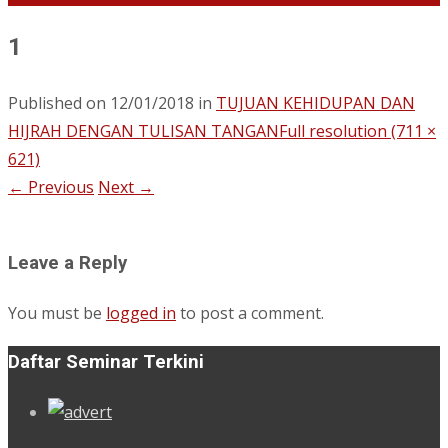
1
Published on
12/01/2018
in
TUJUAN KEHIDUPAN DAN
HIJRAH DENGAN TULISAN TANGAN
Full resolution (711 ×
621)
←
Previous
Next
→
Leave a Reply
You must be
logged in
to post a comment.
Daftar Seminar Terkini