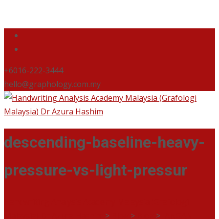
+6016-222-3444
hello@graphology.com.my
descending-baseline-heavy-
pressure-vs-light-pressur
Handwriting Analysis Academy Malaysia (Grafologi
Malaysia) Dr Azura Hashim
>
Blog
>
Blog
>
JANGAN