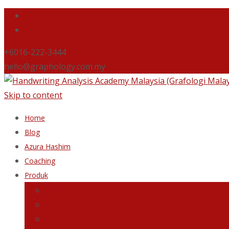
+6016-222-3444
hello@graphology.com.my
Skip to content
Home
Blog
Azura Hashim
Coaching
Produk
Buku Dahsyatnya Tulisan Ini Milik Siapa
Buku Love Till Jannah
Buku Be Okay