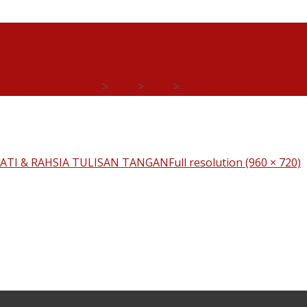
ia) Dr Azura Hashim
>
Blog
>
Blog
>
3 TIPS BEBASKAN PENY
HATI & RAHSIA TULISAN TANGAN
Full resolution (960 × 720)