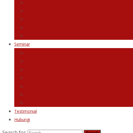
Jurnal Grafologi Diri
Planner Transformasi
Graphology Employer Handbook
Video Tutorial Terapi Grafologi
eBook 5 Tip Transformasi Diri Dengan Rahsia Tulisan 
Seminar
Webinar Vision Board Holistik
Workshop Building Outstanding Character
Seminar Analisis Tulisan Tangan
The Powerful Secret of Handwriting
The Powerful Secrets of Signature
Webinar Love Till Jannah
Webinar Transformasi Diri
Testimonial
Hubungi
Search for: