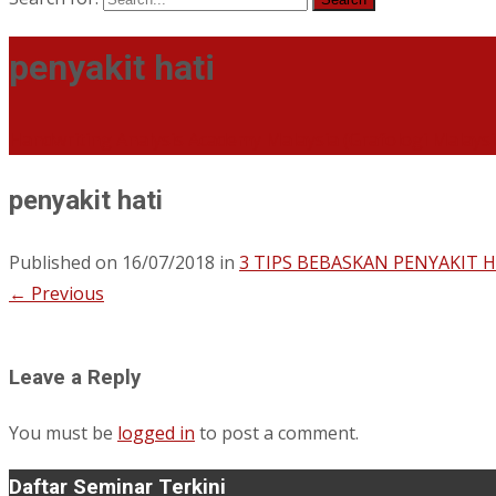
penyakit hati
Handwriting Analysis Academy Malaysia (Grafologi Malays
penyakit hati
Published on
16/07/2018
in
3 TIPS BEBASKAN PENYAKIT 
←
Previous
Leave a Reply
You must be
logged in
to post a comment.
Daftar Seminar Terkini