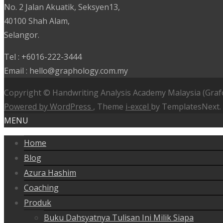
No. 2 Jalan Akuatik, Seksyen13,
40100 Shah Alam,
Selangor.
Tel : +6016-222-3444
Email : hello@graphology.com.my
Copyright © Handwriting Analysis Academy Malaysia (Graf
Powered by WordPress
, Theme
i-excel
by TemplatesNext.
MENU
Home
Blog
Azura Hashim
Coaching
Produk
Buku Dahsyatnya Tulisan Ini Milik Siapa