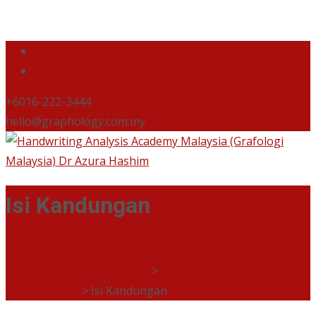
+6016-222-3444
hello@graphology.com.my
Isi Kandungan
Handwriting Analysis Academy Malaysia (Grafologi
Malaysia) Dr Azura Hashim
>
Buku Dahsyatnya Tulisan
Ini Milik Siapa
>
Isi Kandungan