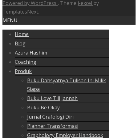
Powered by WordPress
, Theme
i-excel
by
TemplatesNext.
MENU
Home
Blog
Azura Hashim
Coaching
Produk
Buku Dahsyatnya Tulisan Ini Milik
Siapa
Buku Love Till Jannah
Buku Be Okay
Jurnal Grafologi Diri
Planner Transformasi
Graphology Employer Handbook