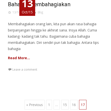
13
Bahagia Membahagiakan
Oct/15
13/10/2015
Blog
Membahagiakan orang lain, kita pun akan rasa bahagia
berpanjangan hingga ke akhirat sana. Insya Allah. Cuma
kadang- kadang tak tahu. Bagaimana cuba bahagia
membahagiakan. Diri sendiri pun tak bahagia. Antara tips
bahagia
Read More…
Leave a comment
Posts
« Previous
1
…
15
16
17