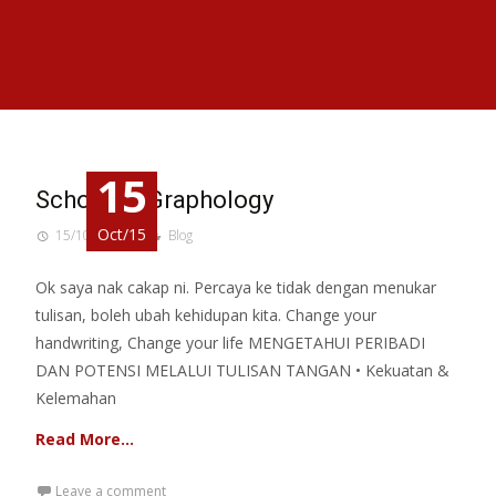
15
School of Graphology
Oct/15
15/10/2015
Blog
Ok saya nak cakap ni. Percaya ke tidak dengan menukar
tulisan, boleh ubah kehidupan kita. Change your
handwriting, Change your life MENGETAHUI PERIBADI
DAN POTENSI MELALUI TULISAN TANGAN • Kekuatan &
Kelemahan
Read More…
Leave a comment