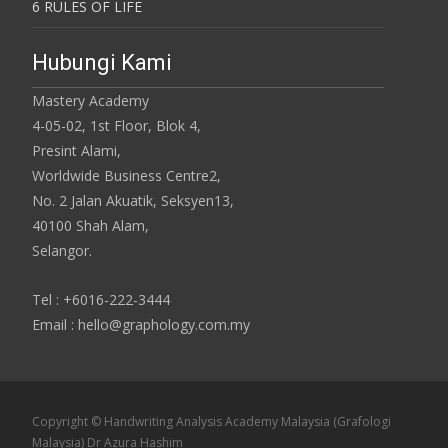
6 RULES OF LIFE
Hubungi Kami
Mastery Academy
4-05-02, 1st Floor, Blok 4,
Presint Alami,
Worldwide Business Centre2,
No. 2 Jalan Akuatik, Seksyen13,
40100 Shah Alam,
Selangor.
Tel : +6016-222-3444
Email : hello@graphology.com.my
Copyright © Handwriting Analysis Academy Malaysia (Grafologi
Malaysia) Dr Azura Hashim