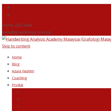
+6016-222-3444
hello@graphology.com.my
Skip to content
Home
Blog
Azura Hashim
Coaching
Produk
Buku Dahsyatnya Tulisan Ini Milik Siapa
Buku Love Till Jannah
Buku Be Okay