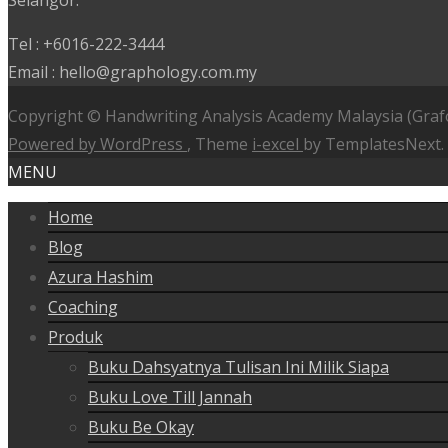
Selangor.
Tel : +6016-222-3444
Email : hello@graphology.com.my
Copyright © Handwriting Analysis Academy Malaysia (Graf
Powered by WordPress
, Theme
i-excel
by TemplatesNext.
MENU
Home
Blog
Azura Hashim
Coaching
Produk
Buku Dahsyatnya Tulisan Ini Milik Siapa
Buku Love Till Jannah
Buku Be Okay