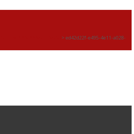
 SET IMPIAN YANG TINGGI
>
ed42d22f-e495-4e11-a028-