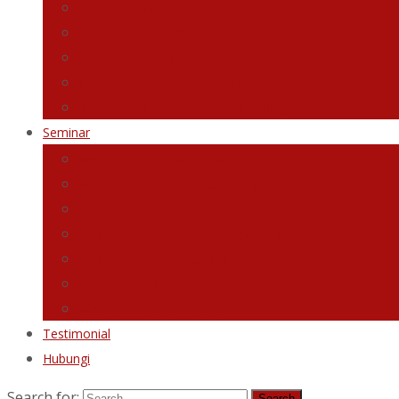
Jurnal Grafologi Diri
Planner Transformasi
Graphology Employer Handbook
Video Tutorial Terapi Grafologi
eBook 5 Tip Transformasi Diri Dengan Rahsia Tulisan 
Seminar
Webinar Vision Board Holistik
Workshop Building Outstanding Character
Seminar Analisis Tulisan Tangan
The Powerful Secret of Handwriting
The Powerful Secrets of Signature
Webinar Love Till Jannah
Webinar Transformasi Diri
Testimonial
Hubungi
Search for: