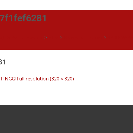
7f1fef6281
ia) Dr Azura Hashim
>
Blog
>
Bisnes dan karier
>
3B KENAPA
81
 TINGGI
Full resolution (320 × 320)