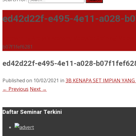
ed42d22f-e495-4e11-a028-b0
Handwriting Analysis Academy Malaysia (Grafologi Malays
b07f1fef6281
ed42d22f-e495-4e11-a028-b07f1fef62
Published on
10/02/2021
in
3B KENAPA SET IMPIAN YANG
←
Previous
Next
→
Daftar Seminar Terkini